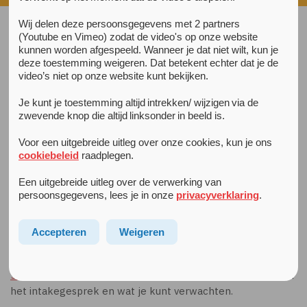
Wij delen deze persoonsgegevens met 2 partners
(Youtube en Vimeo) zodat de video's op onze website
kunnen worden afgespeeld. Wanneer je dat niet wilt, kun je
Ondersteuning & contact
deze toestemming weigeren. Dat betekent echter dat je de
Op zoek naar informatie over het indienen van een
video’s niet op onze website kunt bekijken.
klacht?
Je kunt je toestemming altijd intrekken/ wijzigen via de
zwevende knop die altijd linksonder in beeld is.
Bij een behandeling horen vanzelfsprekend rechten en
plichten. Als je niet tevreden bent over de behandeling
Voor een uitgebreide uitleg over onze cookies, kun je ons
horen wij dat graag. Kijk voor meer informatie op de
cookiebeleid
raadplegen.
pagina
Klachten
.
Een uitgebreide uitleg over de verwerking van
persoonsgegevens, lees je in onze
privacyverklaring
.
Heb je vragen?
Heb je vragen over de brief die wij jou gestuurd hebben of
Accepteren
Weigeren
de informatie op deze pagina? Voor inhoudelijke vragen
over jouw intake of behandeling kun je bellen naar
020-
590 55 55
. Op de pagina
Cliënt
vind je meer informatie over
het intakegesprek en wat je kunt verwachten.