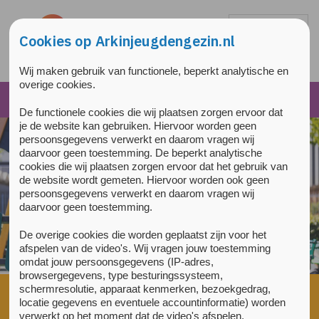
Overslaan en naar de inhoud gaan
Direct naar de hoofdnavigatie
Cookies op Arkinjeugdengezin.nl
Wij maken gebruik van functionele, beperkt analytische en
overige cookies.
De functionele cookies die wij plaatsen zorgen ervoor dat
je de website kan gebruiken. Hiervoor worden geen
persoonsgegevens verwerkt en daarom vragen wij
daarvoor geen toestemming. De beperkt analytische
cookies die wij plaatsen zorgen ervoor dat het gebruik van
de website wordt gemeten. Hiervoor worden ook geen
persoonsgegevens verwerkt en daarom vragen wij
daarvoor geen toestemming.
De overige cookies die worden geplaatst zijn voor het
afspelen van de video's. Wij vragen jouw toestemming
omdat jouw persoonsgegevens (IP-adres,
browsergegevens, type besturingssysteem,
schermresolutie, apparaat kenmerken, bezoekgedrag,
Home
»
Praktische informatie
»
Voor het eerste gesprek
»
locatie gegevens en eventuele accountinformatie) worden
Ondersteuning & contact
verwerkt op het moment dat de video's afspelen.