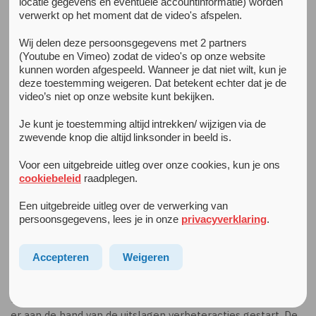
locatie gegevens en eventuele accountinformatie) worden
verwerkt op het moment dat de video's afspelen.
Kwaliteit van zorg
Wij delen deze persoonsgegevens met 2 partners
De kwaliteit van zorg heeft continu onze aandacht
.
Arkin
(Youtube en Vimeo) zodat de video's op onze website
kunnen worden afgespeeld. Wanneer je dat niet wilt, kun je
Jeugd & Gezin werkt voortdurend en systematisch aan
deze toestemming weigeren. Dat betekent echter dat je de
verbetering van de zorg. Dit doen we onder andere door
video’s niet op onze website kunt bekijken.
het uitvragen van cliëntenervaringen, het meten van de
resultaten van onze behandelingen en het doen van
Je kunt je toestemming altijd intrekken/ wijzigen via de
wetenschappelijk onderzoek. We werken volgens
zwevende knop die altijd linksonder in beeld is.
landelijke standaarden en richtlijnen.
Voor een uitgebreide uitleg over onze cookies, kun je ons
cookiebeleid
raadplegen.
Zorgkaart Nederland
Tevreden over de behandeling?
Een uitgebreide uitleg over de verwerking van
persoonsgegevens, lees je in onze
privacyverklaring
.
Ook of je tevreden bent over de behandeling of wat je
graag anders zou zien, krijgt aandacht. Aan het einde van de
Accepteren
Weigeren
behandeling krijg je een vragenlijst, de Consumer Quality
Index (CQi). Dit is een gestandaardiseerde vragenlijst om
klantervaringen in de zorg te meten. Indien nodig worden
er aan de hand van de uitslagen verbeteracties gestart. De