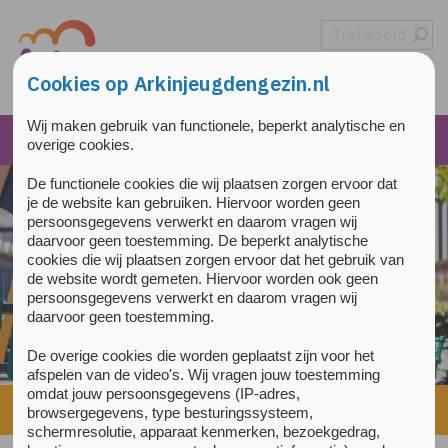
Overslaan en naar de inhoud gaan
Direct naar de hoofdnavigatie
Cookies op Arkinjeugdengezin.nl
Wij maken gebruik van functionele, beperkt analytische en
overige cookies.
De functionele cookies die wij plaatsen zorgen ervoor dat
je de website kan gebruiken. Hiervoor worden geen
persoonsgegevens verwerkt en daarom vragen wij
daarvoor geen toestemming. De beperkt analytische
cookies die wij plaatsen zorgen ervoor dat het gebruik van
de website wordt gemeten. Hiervoor worden ook geen
persoonsgegevens verwerkt en daarom vragen wij
daarvoor geen toestemming.
De overige cookies die worden geplaatst zijn voor het
afspelen van de video's. Wij vragen jouw toestemming
omdat jouw persoonsgegevens (IP-adres,
Home
»
Over ons
»
Kwaliteit van zorg
browsergegevens, type besturingssysteem,
schermresolutie, apparaat kenmerken, bezoekgedrag,