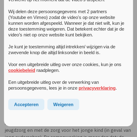
Wij delen deze persoonsgegevens met 2 partners
De Combinatie
(Youtube en Vimeo) zodat de video's op onze website
kunnen worden afgespeeld. Wanneer je dat niet wilt, kun je
De Combinatie gaat over de samenwerking tussen diverse
deze toestemming weigeren. Dat betekent echter dat je de
partijen die een vernieuwende werkwijze willen
video’s niet op onze website kunt bekijken.
ontwikkelen voor Zwerfjongeren.
Je kunt je toestemming altijd intrekken/ wijzigen via de
Acht samenwerkende aanbieders pakken de opvang van
zwevende knop die altijd linksonder in beeld is.
jongeren in Amsterdam integraal en innovatief aan:
Altra
,
Voor een uitgebreide uitleg over onze cookies, kun je ons
Arkin
,
Combiwel
,
Don Bosco Amsterdam
,
HVO-Querido
,
cookiebeleid
raadplegen.
Levvel (voorheen Spirit)
,
ROCvA
en
perMens
. We werken
samen vanaf het veldwerk tot de uitstroom en we doen dat
Een uitgebreide uitleg over de verwerking van
op alle niveaus, van werkvloer tot directie. We maken
persoonsgegevens, lees je in onze
privacyverklaring
.
ruimte voor medezeggenschap van jongeren.
Accepteren
Weigeren
De kracht van de samenwerking zit in de verbinding van 24-
uurs en ambulante woonbegeleiding met het onderwijs,
met de specialistische GGZ, met het veldwerk, met de
jeugdzorg en met de zorg voor het jonge kind (in geval van