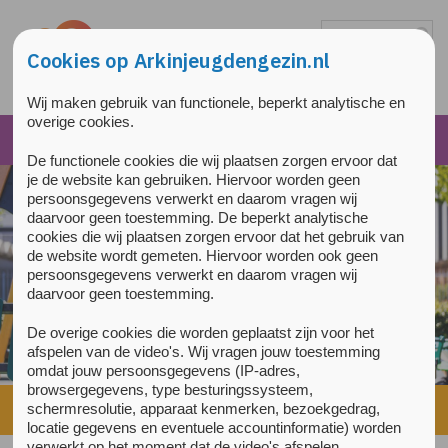
Overslaan en naar de inhoud gaan
Direct naar de hoofdnavigatie
Cookies op Arkinjeugdengezin.nl
Wij maken gebruik van functionele, beperkt analytische en
overige cookies.
De functionele cookies die wij plaatsen zorgen ervoor dat
je de website kan gebruiken. Hiervoor worden geen
persoonsgegevens verwerkt en daarom vragen wij
daarvoor geen toestemming. De beperkt analytische
cookies die wij plaatsen zorgen ervoor dat het gebruik van
de website wordt gemeten. Hiervoor worden ook geen
persoonsgegevens verwerkt en daarom vragen wij
daarvoor geen toestemming.
De overige cookies die worden geplaatst zijn voor het
afspelen van de video's. Wij vragen jouw toestemming
omdat jouw persoonsgegevens (IP-adres,
browsergegevens, type besturingssysteem,
Home
»
Over ons
»
Samenwerkingen
»
De Combinatie
schermresolutie, apparaat kenmerken, bezoekgedrag,
locatie gegevens en eventuele accountinformatie) worden
verwerkt op het moment dat de video's afspelen.