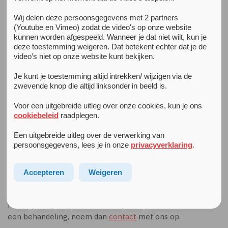
Wij delen deze persoonsgegevens met 2 partners
(Youtube en Vimeo) zodat de video's op onze website
Mijn gezin heeft hulp nodig
kunnen worden afgespeeld. Wanneer je dat niet wilt, kun je
Binnen Arkin Jeugd & Gezin worden ouders of opvoeders
deze toestemming weigeren. Dat betekent echter dat je de
altijd actief bij de behandeling van hun kinderen betrokken.
video’s niet op onze website kunt bekijken.
In sommige gevallen is er echter meer nodig en zijn
begeleidende gesprekken nodig door ons
Centrum voor
Je kunt je toestemming altijd intrekken/ wijzigen via de
zwevende knop die altijd linksonder in beeld is.
Relationele Therapie
. In andere gevallen komt het gezin
mogelijk in aanmerking voor een meer intensief
Voor een uitgebreide uitleg over onze cookies, kun je ons
behandelaanbod zoals het
Project aan Huis
. Het
cookiebeleid
raadplegen.
programma
Kinderen uit de Knel
is ontwikkeld vanuit
onvrede over vaak uitblijvende of onvoldoende resultaten
Een uitgebreide uitleg over de verwerking van
persoonsgegevens, lees je in onze
privacyverklaring
.
bij behandelingen van ouders en/of kinderen in zeer
complexe scheidingssituaties.
Accepteren
Weigeren
Deze trajecten van Arkin Jeugd & Gezin kunnen jou en je
gezin helpen om je leven weer beter op de rails te krijgen.
Mocht je nog vragen hebben of je wilt je aanmelden voor
een behandeling, neem dan
contact
met ons op.