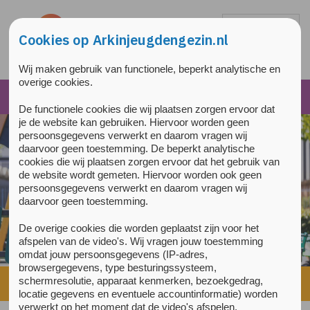
Overslaan en naar de inhoud gaan
Direct naar de hoofdnavigatie
Cookies op Arkinjeugdengezin.nl
Wij maken gebruik van functionele, beperkt analytische en
overige cookies.
De functionele cookies die wij plaatsen zorgen ervoor dat
je de website kan gebruiken. Hiervoor worden geen
persoonsgegevens verwerkt en daarom vragen wij
daarvoor geen toestemming. De beperkt analytische
cookies die wij plaatsen zorgen ervoor dat het gebruik van
de website wordt gemeten. Hiervoor worden ook geen
persoonsgegevens verwerkt en daarom vragen wij
daarvoor geen toestemming.
De overige cookies die worden geplaatst zijn voor het
afspelen van de video's. Wij vragen jouw toestemming
omdat jouw persoonsgegevens (IP-adres,
browsergegevens, type besturingssysteem,
schermresolutie, apparaat kenmerken, bezoekgedrag,
Home
»
Ouder & kind
»
Mijn gezin heeft hulp nodig
locatie gegevens en eventuele accountinformatie) worden
verwerkt op het moment dat de video's afspelen.