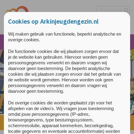
Overslaan en naar de inhoud gaan
Direct naar de hoofdnavigatie
Cookies op Arkinjeugdengezin.nl
Wij maken gebruik van functionele, beperkt analytische en
overige cookies.
De functionele cookies die wij plaatsen zorgen ervoor dat
je de website kan gebruiken. Hiervoor worden geen
persoonsgegevens verwerkt en daarom vragen wij
daarvoor geen toestemming. De beperkt analytische
cookies die wij plaatsen zorgen ervoor dat het gebruik van
de website wordt gemeten. Hiervoor worden ook geen
persoonsgegevens verwerkt en daarom vragen wij
daarvoor geen toestemming.
De overige cookies die worden geplaatst zijn voor het
afspelen van de video's. Wij vragen jouw toestemming
omdat jouw persoonsgegevens (IP-adres,
browsergegevens, type besturingssysteem,
Home
»
Praktische informatie
»
Digitale zorg
schermresolutie, apparaat kenmerken, bezoekgedrag,
locatie gegevens en eventuele accountinformatie) worden