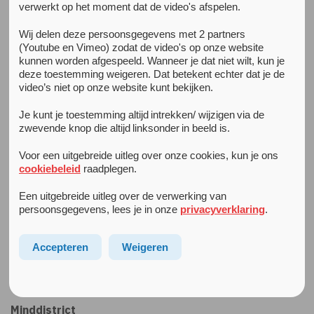
verwerkt op het moment dat de video's afspelen.
Wij delen deze persoonsgegevens met 2 partners
Digitale zorg
(Youtube en Vimeo) zodat de video's op onze website
Tegenwoordig vinden steeds meer behandelgesprekken
kunnen worden afgespeeld. Wanneer je dat niet wilt, kun je
(deels) digitaal plaats, dus via beeldbellen. Ook maken we
deze toestemming weigeren. Dat betekent echter dat je de
video’s niet op onze website kunt bekijken.
steeds meer gebruik van ondersteunende online
opdrachten.
Je kunt je toestemming altijd intrekken/ wijzigen via de
zwevende knop die altijd linksonder in beeld is.
Voor onze digitale zorg gebruiken we meerdere platforms
of programma’s. Zo gebruiken vrijwel alle specialismen
Voor een uitgebreide uitleg over onze cookies, kun je ons
Minddistrict als digitaal platform. Beeldbellen doen we via
cookiebeleid
raadplegen.
MS Teams
. En al onze cliënten kunnen gebruikmaken van
Een uitgebreide uitleg over de verwerking van
de gratis
Helpdesk Digitale Zorg
.
persoonsgegevens, lees je in onze
privacyverklaring
.
Zij beantwoorden al je vragen en bieden hulp met het
Accepteren
Weigeren
installeren met en inloggen bij alle programma’s die we
gebruiken.
Minddistrict