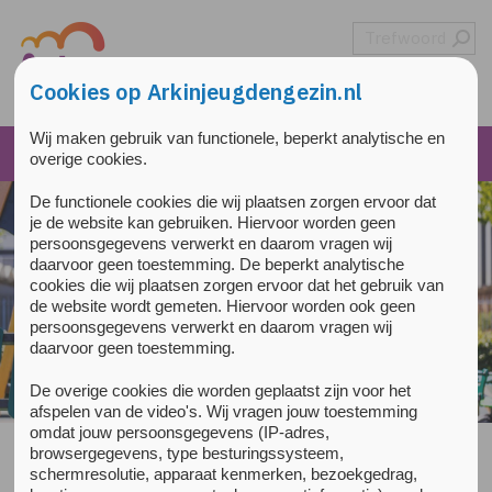
Overslaan en naar de inhoud gaan
Direct naar de hoofdnavigatie
Cookies op Arkinjeugdengezin.nl
Wij maken gebruik van functionele, beperkt analytische en
overige cookies.
De functionele cookies die wij plaatsen zorgen ervoor dat
je de website kan gebruiken. Hiervoor worden geen
persoonsgegevens verwerkt en daarom vragen wij
daarvoor geen toestemming. De beperkt analytische
cookies die wij plaatsen zorgen ervoor dat het gebruik van
de website wordt gemeten. Hiervoor worden ook geen
persoonsgegevens verwerkt en daarom vragen wij
daarvoor geen toestemming.
De overige cookies die worden geplaatst zijn voor het
afspelen van de video's. Wij vragen jouw toestemming
omdat jouw persoonsgegevens (IP-adres,
browsergegevens, type besturingssysteem,
schermresolutie, apparaat kenmerken, bezoekgedrag,
Welkom bij Arkin Jeugd & Gezin