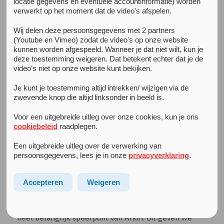
locatie gegevens en eventuele accountinformatie) worden
Arkin Jeugd & Gezin is onderdeel van Arkin, dé expert op
verwerkt op het moment dat de video's afspelen.
het gebied van verschillende psychi(atri)sche
Wij delen deze persoonsgegevens met 2 partners
aandoeningen. Hierdoor kunnen we vanuit verschillende
(Youtube en Vimeo) zodat de video's op onze website
invalshoeken kennis en ervaring inzetten om jeugdigen,
kunnen worden afgespeeld. Wanneer je dat niet wilt, kun je
jongvolwassenen en hun opvoeders te ondersteunen bij
deze toestemming weigeren. Dat betekent echter dat je de
multipele psychi(atri)sche problemen, met name in de
video’s niet op onze website kunt bekijken.
transitiedoelgroep van 16-23 jaar, voor hoog specialistische
Je kunt je toestemming altijd intrekken/ wijzigen via de
zorg in Amsterdam-Amstelland! Arkin Jeugd & Gezin is
zwevende knop die altijd linksonder in beeld is.
betrokken bij Gebiedsgericht Samenwerken,
gecontracteerd als hoog specialistische zorgaanbieder
Voor een uitgebreide uitleg over onze cookies, kun je ons
(kernpartner) op -18 jeugdhulp in Amsterdam-DUO. Arkin
cookiebeleid
raadplegen.
Jeugd & Gezin wordt gefinancierd voor jeugdhulp via
Een uitgebreide uitleg over de verwerking van
jeugdwet in Amsterdam-Amstelland en middels
persoonsgegevens, lees je in onze
privacyverklaring
.
zorgverzekeraar voor 18+.
Accepteren
Weigeren
Arkin Jeugd & Gezin is:
Gezinsgericht werken aan mentale gezondheid is een
heel belangrijk speerpunt van Arkin. Dit geven we