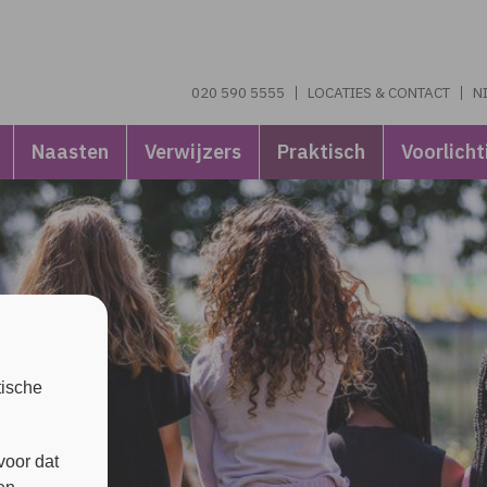
020 590 5555
LOCATIES & CONTACT
N
Naasten
Verwijzers
Praktisch
Voorlicht
tische
voor dat