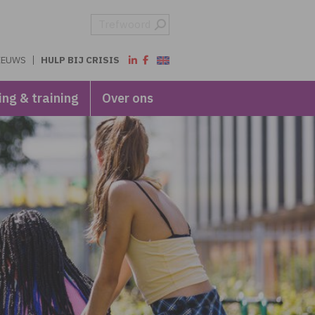
IEUWS
HULP BIJ CRISIS
ing & training
Over ons