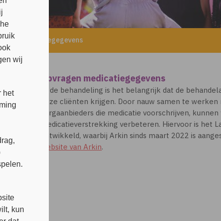
en
j
che
bruik
ragen medicatiegegevens
ook
en wij
Opvragen medicatiegegevens
In de behandeling is het belangrijk dat de behande
 het
onze cliënten krijgen. Door nauw samen te werken
mming
zorgaanbieders die medicatie voorschrijven, kunnen
medicatieverstrekking verbeteren. Hiervoor is het L
ontwikkeld, waarbij Arkin sinds maart 2022 is aange
rag,
website van Arkin
.
)
spelen.
s
site
lt, kun