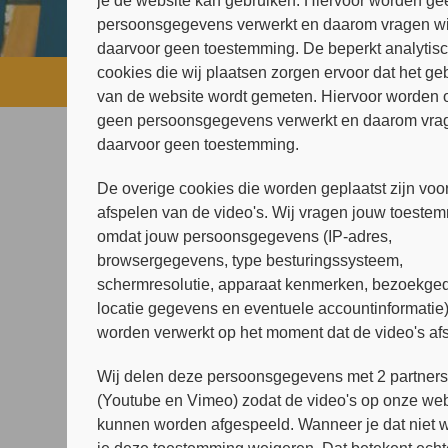
je de website kan gebruiken. Hiervoor worden ge
persoonsgegevens verwerkt en daarom vragen wi
daarvoor geen toestemming. De beperkt analytis
cookies die wij plaatsen zorgen ervoor dat het ge
Home
»
Praktische informatie
»
Opv
van de website wordt gemeten. Hiervoor worden 
geen persoonsgegevens verwerkt en daarom vrag
daarvoor geen toestemming.
Crisis
De overige cookies die worden geplaatst zijn voor
Digitale zorg
afspelen van de video's. Wij vragen jouw toeste
Hoe meld ik me aan?
omdat jouw persoonsgegevens (IP-adres,
browsergegevens, type besturingssysteem,
Opvragen medicatiegegevens
schermresolutie, apparaat kenmerken, bezoekged
Voor het eerste gesprek
locatie gegevens en eventuele accountinformatie
Veelgestelde vragen
worden verwerkt op het moment dat de video's af
Wachttijden
Wij delen deze persoonsgegevens met 2 partner
Wat kost een behandeling?
(Youtube en Vimeo) zodat de video's op onze web
kunnen worden afgespeeld. Wanneer je dat niet wi
Contact