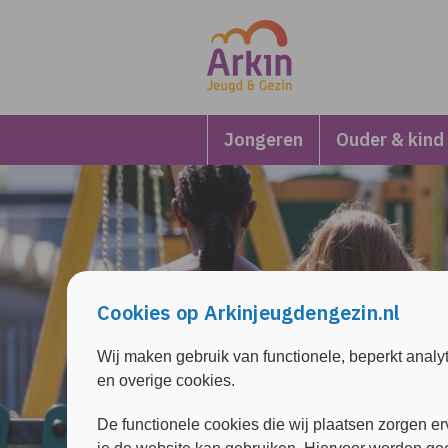
Overslaan en naar de inhoud gaan
Direct naar de hoofdnavigatie
Jongeren
Ouder & kind
Cookies op Arkinjeugdengezin.nl
Wij maken gebruik van functionele, beperkt analy
en overige cookies.
De functionele cookies die wij plaatsen zorgen er