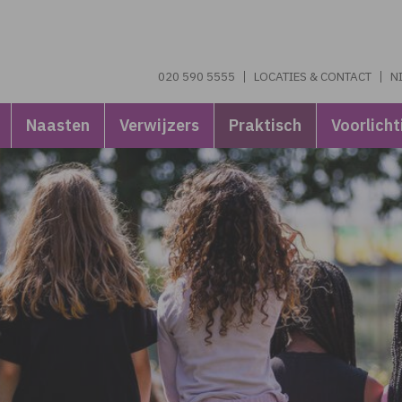
020 590 5555
LOCATIES & CONTACT
N
Naasten
Verwijzers
Praktisch
Voorlicht