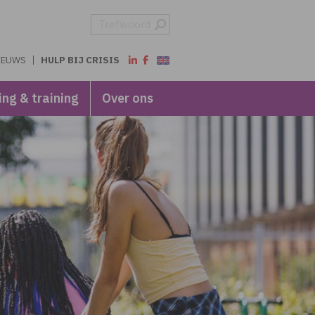
IEUWS
HULP BIJ CRISIS
ing & training
Over ons