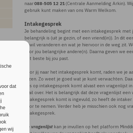
naar
088-505 12 21
(Centrale Aanmelding Arkin). Wi
gebruik kunt maken van ons Warm Welkom.
Intakegesprek
Je behandeling begint met een intakegesprek met j
belangrijk is (uit je gezin, of een vriend(in)). In di
je wil veranderen en wat je hiervoor in de weg zit.
voor jou belangrijke andere(n). Daarna geven we ee
het beste bij jou past.
tische
Voor jij naar het intakegesprek komt, raden we je a
lezen. Zo weet je goed wat je kunt verwachten. Daar
ons op intakegesprek komt alvast een vragenlijst in 
voor dat
mail over. Het is belangrijk dat deze vragenlijst een
en
intakegesprek komt is ingevuld, zo heeft de intaker 
j
door te nemen. Verder heb je misschien ook nog vrag
che
intakegesprek.
bruik
ook
De
vragenlijst
kan je invullen op het platform Minddist
en wij