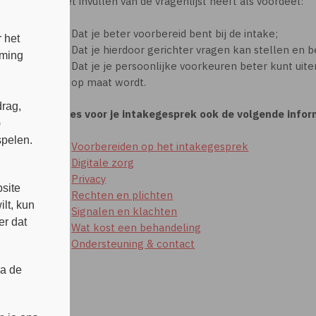
Het invullen van de vragenlijst heeft als voordeel:
Dat je beter voorbereid bent bij de intake;
 het
Dat je hierdoor gerichter vragen kan stellen en b
mming
Dat je je persoonlijke voorkeuren beter kunt ui
op maat wordt.
rag,
Lees voor je intakegesprek ook de volgende infor
)
spelen.
Voorbereiden op het intakegesprek
Digitale zorg
s
Privacy
site
Rechten en plichten
lt, kun
Signalen en klachten
er dat
Wat kost een behandeling
Ondersteuning & contact
ia de