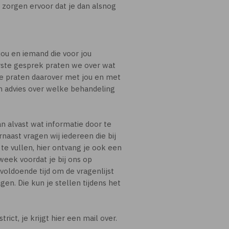
j zorgen ervoor dat je dan alsnog
ou en iemand die voor jou
t eerste gesprek praten we over wat
 We praten daarover met jou en met
n advies over welke behandeling
an alvast wat informatie door te
naast vragen wij iedereen die bij
te vullen, hier ontvang je ook een
 week voordat je bij ons op
voldoende tijd om de vragenlijst
en. Die kun je stellen tijdens het
rict, je krijgt hier een mail over.