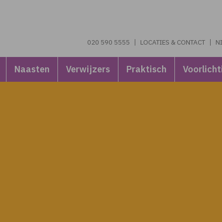
020 590 5555
LOCATIES & CONTACT
N
Naasten
Verwijzers
Praktisch
Voorlicht