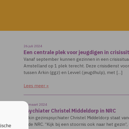
26 juli 2024
Een centrale plek voor jeugdigen in crisissi
Vanaf september kunnen gezinnen in een crisissitua
Amstelland op 1 plek terecht. Deze crisisdienst vo
tussen Arkin (ggz) en Levvel (jeugdhulp), met […]
Lees meer »
25 maart 2024
Psychiater Christel Middeldorp in NRC
Arkin gezinspsychiater Christel Middeldorp staat va
in de NRC. “Kijk bij een stoornis ook naar het gezin”
tische