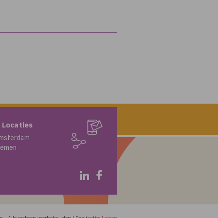
 Locaties
msterdam
iemen