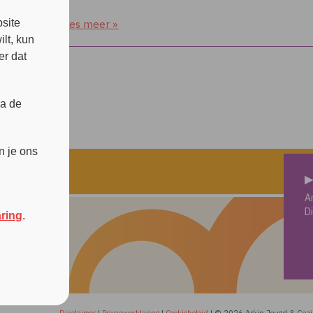
s
site
Lees meer »
lt, kun
er dat
ia de
n je ons
▶
A
D
aring
.