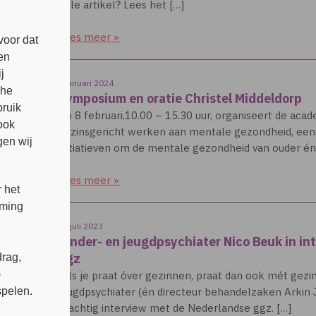
hele artikel? Lees het […]
Lees meer »
voor dat
en
j
3 januari 2024
che
Symposium en oratie Christel Middeldorp
bruik
Op 8 februari,10.00 – 15.30 uur, organiseert de ac
ook
gezinsgericht werken aan mentale gezondheid, een
en wij
initiatieven om de mentale gezondheid van ouder én
Lees meer »
 het
mming
18 juli 2023
Kinder- en jeugdpsychiater Nico Beuk in i
ggz
rag,
)
“Als je praat óver gezinnen, praat dan ook mét gezin
jeugdpsychiater (én directeur behandelzaken Arkin 
spelen.
prachtig interview met de Nederlandse ggz. […]