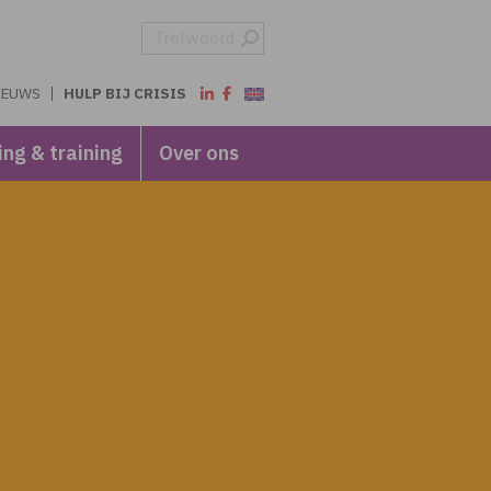
IEUWS
HULP BIJ CRISIS
ing & training
Over ons