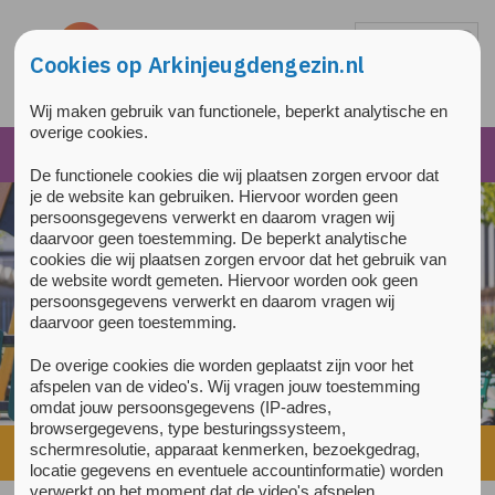
Overslaan en naar de inhoud gaan
Direct naar de hoofdnavigatie
Cookies op Arkinjeugdengezin.nl
Wij maken gebruik van functionele, beperkt analytische en
overige cookies.
De functionele cookies die wij plaatsen zorgen ervoor dat
je de website kan gebruiken. Hiervoor worden geen
persoonsgegevens verwerkt en daarom vragen wij
daarvoor geen toestemming. De beperkt analytische
cookies die wij plaatsen zorgen ervoor dat het gebruik van
de website wordt gemeten. Hiervoor worden ook geen
persoonsgegevens verwerkt en daarom vragen wij
daarvoor geen toestemming.
De overige cookies die worden geplaatst zijn voor het
afspelen van de video's. Wij vragen jouw toestemming
omdat jouw persoonsgegevens (IP-adres,
browsergegevens, type besturingssysteem,
schermresolutie, apparaat kenmerken, bezoekgedrag,
Home
»
Een centrale plek voor jeugdigen in crisissituaties
locatie gegevens en eventuele accountinformatie) worden
verwerkt op het moment dat de video's afspelen.