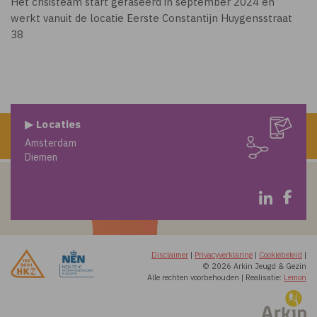
Het crisisteam start gefaseerd in september 2024 en
werkt vanuit de locatie Eerste Constantijn Huygensstraat
38
▶ Locaties
Amsterdam
Diemen
Disclaimer
|
Privacyverklaring
|
Cookiebeleid
|
© 2026 Arkin Jeugd & Gezin
Alle rechten voorbehouden
|
Realisatie:
Lemon