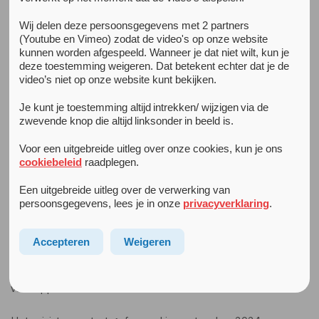
Wij delen deze persoonsgegevens met 2 partners
Alle nieuwsberichten
(Youtube en Vimeo) zodat de video's op onze website
26 juli 2024
kunnen worden afgespeeld. Wanneer je dat niet wilt, kun je
Een centrale plek voor jeugdigen in crisissituaties
deze toestemming weigeren. Dat betekent echter dat je de
Vanaf september kunnen gezinnen in een crisissituatie in
video’s niet op onze website kunt bekijken.
de regio Amsterdam-Amstelland op 1 plek terecht. Deze
crisisdienst voor de jeugd is een samenwerking tussen Arkin
Je kunt je toestemming altijd intrekken/ wijzigen via de
zwevende knop die altijd linksonder in beeld is.
(ggz) en Levvel (jeugdhulp), met daarbij een vergaande
samenwerking met Veilig Thuis. De 24/7 dienst richt zich
Voor een uitgebreide uitleg over onze cookies, kun je ons
op jeugdigen die te maken hebben met acute psychiatrie,
cookiebeleid
raadplegen.
onveiligheid en opvoed- en opgroeiproblemen. Of met
acute situaties door (lichte) verstandelijke beperkingen of
Een uitgebreide uitleg over de verwerking van
persoonsgegevens, lees je in onze
privacyverklaring
.
verslavingsproblematiek binnen het gezin.
De jeugd crisisdienst bundelt de krachten van verschillende
Accepteren
Weigeren
domeinen, waaronder jeugdhulp, (jeugd)ggz, (L)VB en
verslaving. Dit maakt de zorg voor jongeren minder
versnipperd.