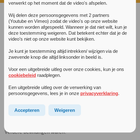
verwerkt op het moment dat de video's afspelen.
Wij delen deze persoonsgegevens met 2 partners
Alle nieuwsberichten
(Youtube en Vimeo) zodat de video's op onze website
26 augustus 2024
kunnen worden afgespeeld. Wanneer je dat niet wilt, kun je
Publicatie in Frontiers in Psychiatry over succes
deze toestemming weigeren. Dat betekent echter dat je de
gezinsgerichte samenwerking
video’s niet op onze website kunt bekijken.
Frontiers in Psychiatry publiceerde op 22 augustus een
Je kunt je toestemming altijd intrekken/ wijzigen via de
artikel over de jarenlange samenwerking tussen
zwevende knop die altijd linksonder in beeld is.
volwassenenzorg en jeugdzorg binnen het
casuïstiekoverleg Samen voor Complexe
Voor een uitgebreide uitleg over onze cookies, kun je ons
Gezinsvraagstukken. Het onderzoek laat onder meer zien
cookiebeleid
raadplegen.
dat deze gezinsgerichte samenwerking
Een uitgebreide uitleg over de verwerking van
jeugdzorgprofessionals helpt in het omgaan met de diverse
persoonsgegevens, lees je in onze
privacyverklaring
.
problemen van een gezin. Zij kunnen zelf meer effectieve
zorg geven. Ook zagen zij een toename van de veiligheid
Accepteren
Weigeren
van het kind.
Lees het artikel hier
.
Verdere bevindingen
Verdere bevindingen waren: