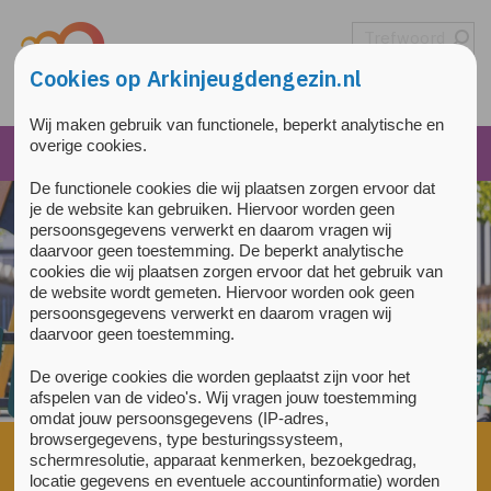
Overslaan en naar de inhoud gaan
Direct naar de hoofdnavigatie
Cookies op Arkinjeugdengezin.nl
Wij maken gebruik van functionele, beperkt analytische en
overige cookies.
De functionele cookies die wij plaatsen zorgen ervoor dat
je de website kan gebruiken. Hiervoor worden geen
persoonsgegevens verwerkt en daarom vragen wij
daarvoor geen toestemming. De beperkt analytische
cookies die wij plaatsen zorgen ervoor dat het gebruik van
de website wordt gemeten. Hiervoor worden ook geen
persoonsgegevens verwerkt en daarom vragen wij
daarvoor geen toestemming.
De overige cookies die worden geplaatst zijn voor het
afspelen van de video's. Wij vragen jouw toestemming
omdat jouw persoonsgegevens (IP-adres,
browsergegevens, type besturingssysteem,
Home
»
Publicatie in Frontiers in Psychiatry over succes
schermresolutie, apparaat kenmerken, bezoekgedrag,
gezinsgerichte samenwerking
locatie gegevens en eventuele accountinformatie) worden