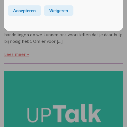
13 april 2021
Accepteren
Weigeren
Informatie over beeldbellen en digitale zorg
Tegenwoordig worden steeds meer afspraken via
videobellen gepland. Dat vraagt vooraf om allerlei extra
handelingen en we kunnen ons voorstellen dat je daar hulp
bij nodig hebt. Om er voor […]
Lees meer »