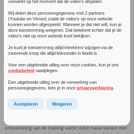
verwerkt op het moment dat de video's afspelen.
Alle nieuwsberichten
Wij delen deze persoonsgegevens met 2 partners
(Youtube en Vimeo) zodat de video's op onze website
14 oktober 2020
kunnen worden afgespeeld. Wanneer je dat niet wilt, kun je
Nieuwe online emotieregulatietraining E-TRAIN
deze toestemming weigeren. Dat betekent echter dat je de
Cognitieve gedragstherapie (CGT) geldt als eerste keuze
video’s niet op onze website kunt bekijken.
in de behandeling van angst en depressie bij jongeren.
Voor een aanzienlijk deel van de jongeren werkt CGT
Je kunt je toestemming altijd intrekken/ wijzigen via de
echter onvoldoende. Er is binnen deze vorm van
zwevende knop die altijd linksonder in beeld is.
behandelen weinig specifieke aandacht voor concrete
Voor een uitgebreide uitleg over onze cookies, kun je ons
emotieregulatiestrategieën. Daarom ontwikkelt en
cookiebeleid
raadplegen.
onderzoekt Arkin de nieuwe online
emotieregulatietraining E-TRAIN voor de behandeling
Een uitgebreide uitleg over de verwerking van
van jongeren met depressie of angst, als aanvulling op
persoonsgegevens, lees je in onze
privacyverklaring
.
hun reguliere CGT-behandeling.
Accepteren
Weigeren
Wat is E-TRAIN?
Arkin ontwikkelt een begeleide emotieregulatietraining
voor jongeren met een depressie of angststoornis. Bij de
ontwikkeling van de training werkt Arkin nauw samen met