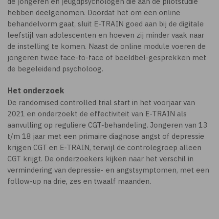
de jongeren en jeugdpsychologen die aan de pilotstudie
hebben deelgenomen. Doordat het om een online
behandelvorm gaat, sluit E-TRAIN goed aan bij de digitale
leefstijl van adolescenten en hoeven zij minder vaak naar
de instelling te komen. Naast de online module voeren de
jongeren twee face-to-face of beeldbel-gesprekken met
de begeleidend psycholoog.
Het onderzoek
De randomised controlled trial start in het voorjaar van
2021 en onderzoekt de effectiviteit van E-TRAIN als
aanvulling op reguliere CGT-behandeling. Jongeren van 13
t/m 18 jaar met een primaire diagnose angst of depressie
krijgen CGT en E-TRAIN, terwijl de controlegroep alleen
CGT krijgt. De onderzoekers kijken naar het verschil in
vermindering van depressie- en angstsymptomen, met een
follow-up na drie, zes en twaalf maanden.