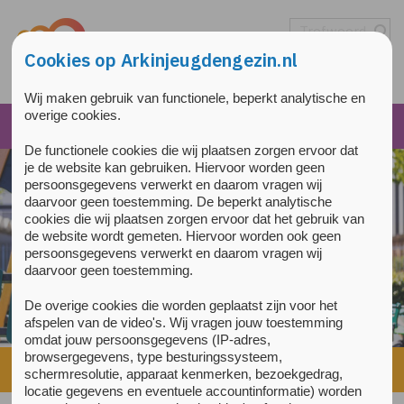
Overslaan en naar de inhoud gaan
Direct naar de hoofdnavigatie
Cookies op Arkinjeugdengezin.nl
Wij maken gebruik van functionele, beperkt analytische en
overige cookies.
De functionele cookies die wij plaatsen zorgen ervoor dat
je de website kan gebruiken. Hiervoor worden geen
persoonsgegevens verwerkt en daarom vragen wij
daarvoor geen toestemming. De beperkt analytische
cookies die wij plaatsen zorgen ervoor dat het gebruik van
de website wordt gemeten. Hiervoor worden ook geen
persoonsgegevens verwerkt en daarom vragen wij
daarvoor geen toestemming.
De overige cookies die worden geplaatst zijn voor het
afspelen van de video's. Wij vragen jouw toestemming
omdat jouw persoonsgegevens (IP-adres,
browsergegevens, type besturingssysteem,
Home
»
Nieuwe online emotieregulatietraining E-TRAIN
schermresolutie, apparaat kenmerken, bezoekgedrag,
locatie gegevens en eventuele accountinformatie) worden