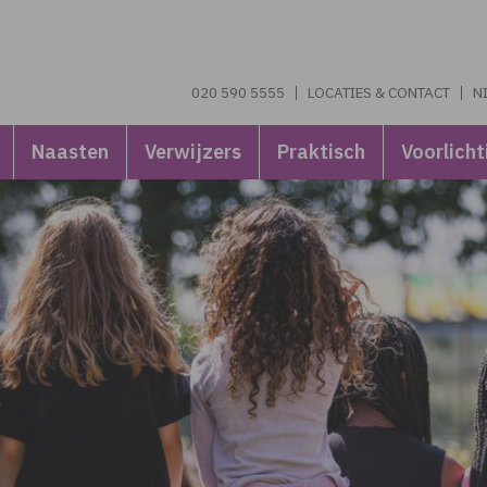
020 590 5555
LOCATIES & CONTACT
N
Naasten
Verwijzers
Praktisch
Voorlicht