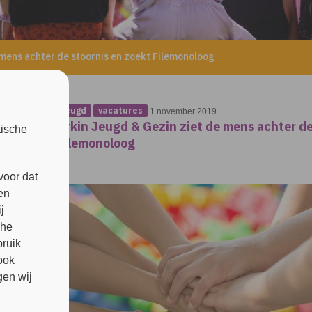
 mens achter de stoornis en zoekt Filemonoloog
jeugd
vacatures
1 november 2019
Arkin Jeugd & Gezin ziet de mens achter de
tische
Filemonoloog
voor dat
en
j
che
bruik
ook
en wij