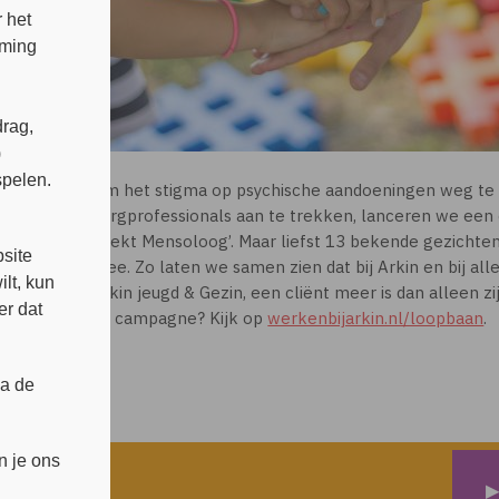
 het
mming
rag,
)
spelen.
Om het stigma op psychische aandoeningen weg t
zorgprofessionals aan te trekken, lanceren we een
s
zoekt Mensoloog’. Maar liefst 13 bekende gezichten
site
mee. Zo laten we samen zien dat bij Arkin en bij al
lt, kun
Arkin jeugd & Gezin, een cliënt meer is dan alleen zi
er dat
de campagne? Kijk op
werkenbijarkin.nl/loopbaan
.
ia de
n je ons
▶