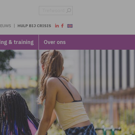
IEUWS
HULP BIJ CRISIS
ing & training
Over ons